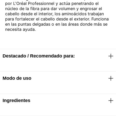
por L'Oréal Professionnel y actúa penetrando el
núcleo de la fibra para dar volumen y engrosar el
cabello desde el interior, los aminoácidos trabajan
para fortalecer el cabello desde el exterior. Funciona
en las puntas delgadas o en las áreas donde más se
necesita ayuda.
Destacado / Recomendado para:
Modo de uso
· 94% menos quiebre
· 17% menos puntas abiertas
· 5 veces más brillo en el cabello
Ingredientes
· Aplicar uniformemente sobre el cabello mojado y
masajear hasta hacer espuma
· Enjuagar bien