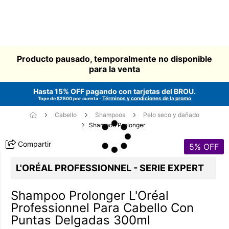
Producto pausado, temporalmente no disponible
para la venta
Hasta 15% OFF pagando con tarjetas del
BROU
.
Términos y condiciones de la promo
Tope de $2500 por cuenta -
Cabello
Shampoos
Pelo seco y dañado
Shampoo Prolonger
Compartir
5
% OFF
L'ORÉAL PROFESSIONNEL - SERIE EXPERT
Shampoo Prolonger L'Oréal
Professionnel Para Cabello Con
Puntas Delgadas 300ml