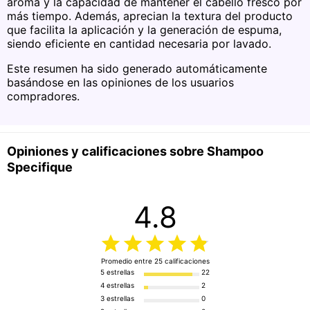
aroma y la capacidad de mantener el cabello fresco por
más tiempo. Además, aprecian la textura del producto
Volumen
250ml
La lista de ingredientes de los productos se actualiza
que facilita la aplicación y la generación de espuma,
regularmente, verificá la del empaque que es la más
Línea
Specifique
siendo eficiente en cantidad necesaria por lavado.
actualizada, para asegurarte que es adecuada para
tu uso personal.
Este resumen ha sido generado automáticamente
Tipo de shampoo
Limpiador Profundo
basándose en las opiniones de los usuarios
compradores.
Composición
Principales ingredientes
Aminoácido
Opiniones y calificaciones sobre Shampoo
Specifique
Vitaminas
B6
Con fragancia
Sí
4.8
Facilita el peinado
Sí
Suaviza
Sí
Promedio entre
25
calificaciones
5 estrellas
22
Aporta brillo
Sí
4 estrellas
2
3 estrellas
0
Desenreda
Sí