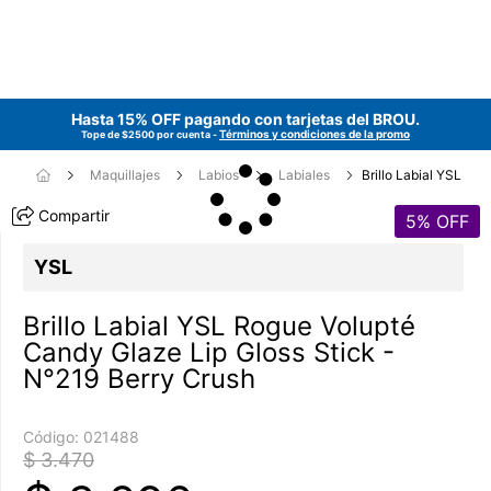
Hasta 15% OFF pagando con tarjetas del
BROU
.
Términos y condiciones de la promo
Tope de $2500 por cuenta -
Maquillajes
Labios
Labiales
Brillo Labial YSL
Compartir
5
% OFF
YSL
Brillo Labial YSL Rogue Volupté
Candy Glaze Lip Gloss Stick -
N°219 Berry Crush
Código:
021488
$ 3.470