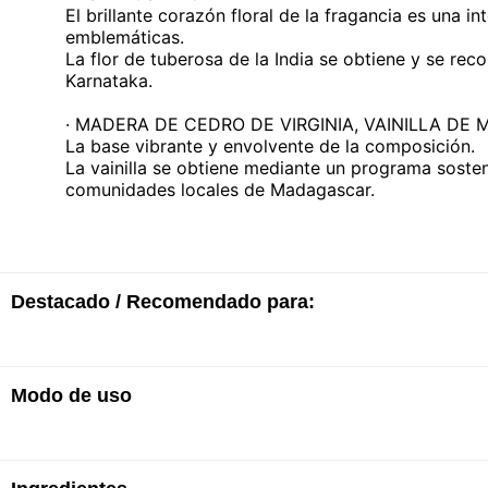
El brillante corazón floral de la fragancia es una 
emblemáticas.
La flor de tuberosa de la India se obtiene y se re
Karnataka.
· MADERA DE CEDRO DE VIRGINIA, VAINILLA D
La base vibrante y envolvente de la composición.
La vainilla se obtiene mediante un programa soste
comunidades locales de Madagascar.
Destacado / Recomendado para:
Modo de uso
· Eau de parfum
· Un brillante ramo floral de tuberosa, jazmín y a
y una vainilla cálida.
· Conexión, autenticidad, curiosidad, viajes, encue