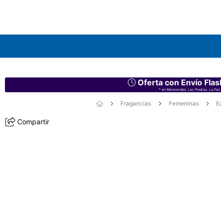
Oferta con Envío Flas
* en Montevideo, Las Piedras, La Paz 
Fragancias
Femeninas
E
Compartir