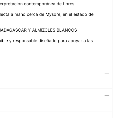
interpretación contemporánea de flores
colecta a mano cerca de Mysore, en el estado de
E MADAGASCAR Y ALMIZCLES BLANCOS
nible y responsable diseñado para apoyar a las
zahar realzado por una vibrante madera de cedro
ntros, fragancia floral amaderada