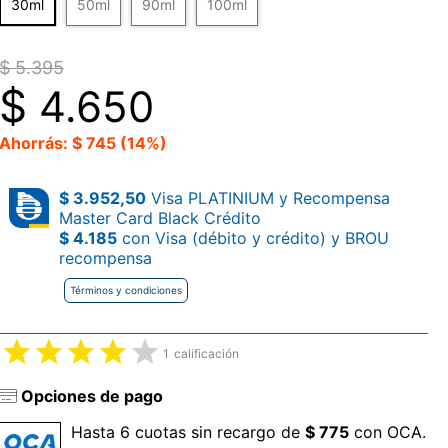
30ml
50ml
90ml
100ml
$ 5.395
$
4.650
Ahorrás: $ 745 (14%)
$ 3.952,50
Visa PLATINIUM y Recompensa
Master Card Black Crédito
$ 4.185
con Visa (débito y crédito) y BROU
recompensa
Términos y condiciones
1
calificación
Opciones de pago
Hasta 6 cuotas sin recargo de
$ 775
con OCA.