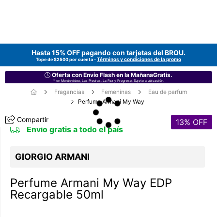
Hasta 15% OFF pagando con tarjetas del
BROU
.
Términos y condiciones de la promo
Tope de $2500 por cuenta -
Oferta con Envío Flash en la MañanaGratis.
* en Montevideo, Las Piedras, La Paz y Progreso. Sujeto a ubicación.
Fragancias
Femeninas
Eau de parfum
Perfume Armani My Way
Compartir
13
% OFF
Envío gratis a todo el país
GIORGIO ARMANI
Perfume Armani My Way EDP
Recargable 50ml