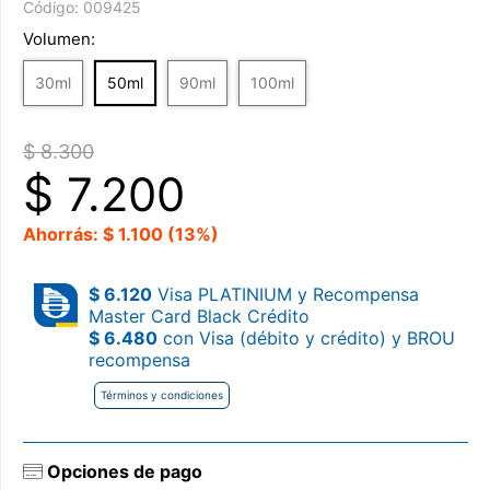
Código:
009425
Volumen:
30ml
50ml
90ml
100ml
$ 8.300
$
7.200
Ahorrás: $ 1.100 (13%)
$ 6.120
Visa PLATINIUM y Recompensa
Master Card Black Crédito
$ 6.480
con Visa (débito y crédito) y BROU
recompensa
Términos y condiciones
Opciones de pago