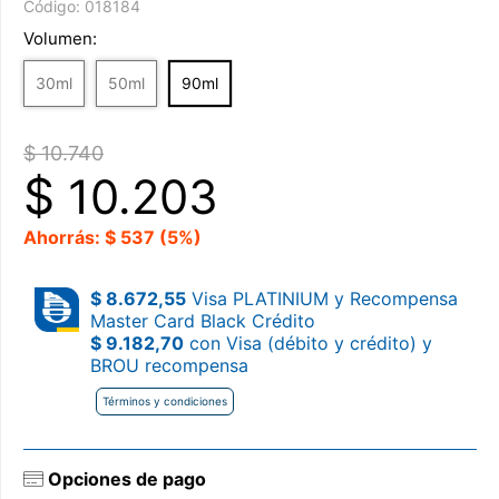
Código:
018184
Volumen:
30ml
50ml
90ml
$ 10.740
$
10.203
Ahorrás: $ 537 (5%)
$ 8.672,55
Visa PLATINIUM y Recompensa
Master Card Black Crédito
$ 9.182,70
con Visa (débito y crédito) y
BROU recompensa
Términos y condiciones
Opciones de pago