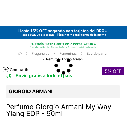
Hasta 15% OFF pagando con tarjetas del
BROU
.
Términos y condiciones de la promo
Tope de $2500 por cuenta -
Envío Flash Gratis en 2 horas AHORA
* en Montevideo, Las Piedras, La Paz y Progreso, y sujeto a ubicación.
Fragancias
Femeninas
Eau de parfum
Perfume Giorgio Armani
Compartir
5
% OFF
Envío gratis a todo el país
GIORGIO ARMANI
Perfume Giorgio Armani My Way
Ylang EDP - 90ml