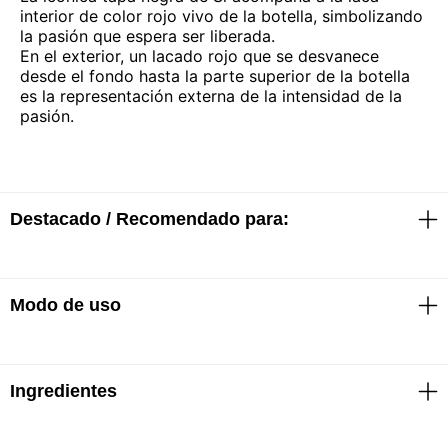
interior de color rojo vivo de la botella, simbolizando
la pasión que espera ser liberada.
En el exterior, un lacado rojo que se desvanece
desde el fondo hasta la parte superior de la botella
es la representación externa de la intensidad de la
pasión.
Destacado / Recomendado para:
Una fragancia floral amaderada, estructurada en
Modo de uso
torno a las notas clave de Sì, que surge de la
intensidad del néctar de grosella negra, la pasión del
jazmín y la sensualidad del pachulí.
Vaporizar en los puntos de pulso: las muñecas, la
Ingredientes
cara interna de los codos y el cuello.