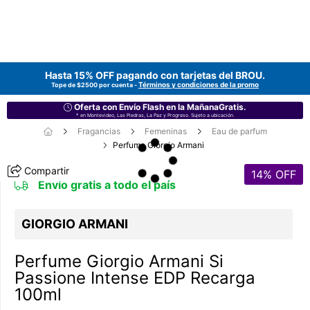
Hasta 15% OFF pagando con tarjetas del
BROU
.
Términos y condiciones de la promo
Tope de $2500 por cuenta -
Oferta con Envío Flash en la MañanaGratis.
* en Montevideo, Las Piedras, La Paz y Progreso. Sujeto a ubicación.
Fragancias
Femeninas
Eau de parfum
Perfume Giorgio Armani
Compartir
14
% OFF
Envío gratis a todo el país
GIORGIO ARMANI
Perfume Giorgio Armani Si
Passione Intense EDP Recarga
100ml