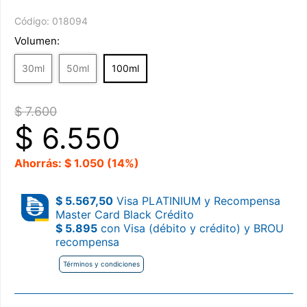
Código:
018094
Volumen:
30ml
50ml
100ml
$ 7.600
$
6.550
Ahorrás: $ 1.050 (14%)
$ 5.567,50
Visa PLATINIUM y Recompensa
Master Card Black Crédito
$ 5.895
con Visa (débito y crédito) y BROU
recompensa
Términos y condiciones