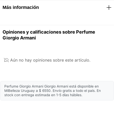
Alcohol ● Parfum / Fragrance ● Aqua / Water ●
Más información
Hydroxycitronellal ● Alpha-Isomethyl Ionone ●
Benzyl Alcohol ● Citronellol ● Benzyl Salicylate ●
Limonene ● Linalool ● Geraniol ● Hexyl Cinnamal ●
Cinnamyl Alcohol ● Isoeugenol ● Coumarin ●
Características Generales
Eugenol ● Benzyl Benzoate
Opiniones y calificaciones sobre Perfume
Giorgio Armani
La lista de ingredientes de los productos se actualiza
Género recomendado
Femenino
regularmente, verificá la del empaque que es la más
actualizada, para asegurarte que es adecuada para
Volumen
100ml
tu uso personal.
Fórmula
Eau de Parfum
Aún no hay opiniones sobre este artículo.
Cuerpo del aroma
Perfume Giorgio Armani Giorgio Armani está disponible en
Extracto de vainilla y
Notas de fondo
MiBelleza Uruguay a $ 6550. Envío gratis a todo el país. En
esencia de pachulí
stock con entrega estimada en 1-5 días hábiles.
Notas medias
Absoluto de jazmín
Notas de salida
Néctar de grosella negra