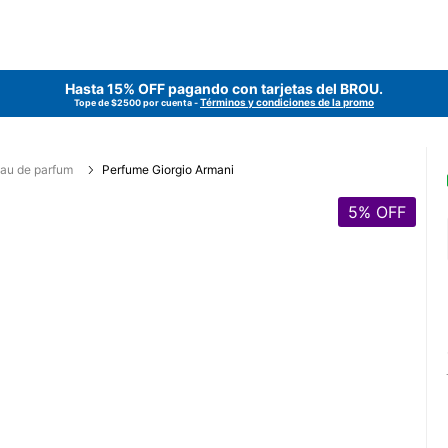
Hasta 15% OFF pagando con tarjetas del
BROU
.
Términos y condiciones de la promo
Tope de $2500 por cuenta -
au de parfum
Perfume Giorgio Armani
5
% OFF