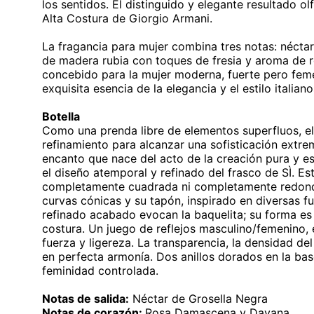
los sentidos. El distinguido y elegante resultado olf
Alta Costura de Giorgio Armani.
La fragancia para mujer combina tres notas: néctar
de madera rubia con toques de fresia y aroma de 
concebido para la mujer moderna, fuerte pero femen
exquisita esencia de la elegancia y el estilo italiano
Botella
Como una prenda libre de elementos superfluos, el
refinamiento para alcanzar una sofisticación extre
encanto que nace del acto de la creación pura y ese
el diseño atemporal y refinado del frasco de SÌ. Es
completamente cuadrada ni completamente redonda,
curvas cónicas y su tapón, inspirado en diversas fu
refinado acabado evocan la baquelita; su forma es o
costura. Un juego de reflejos masculino/femenino, e
fuerza y ​​ligereza. La transparencia, la densidad d
en perfecta armonía. Dos anillos dorados en la base
feminidad controlada.
Notas de salida:
Néctar de Grosella Negra
Notas de corazón:
Rosa Damascena y Davana