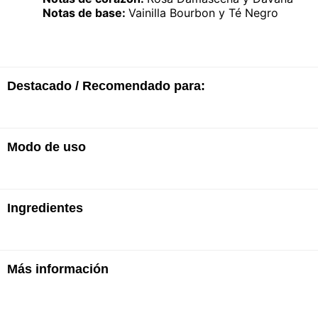
Notas de base:
Vainilla Bourbon y Té Negro
Destacado / Recomendado para:
Modo de uso
· Eau de Parfum
· Familia de fragancias: Floral, Afrutado Chipre
Aplicar sobre los puntos donde late el pulso: muñec
Ingredientes
Más información
ALCOHOL, PARFUM / FRAGRANCE, AQUA / WATER
ETHYLHEXYL METHOXYCINNAMATE, LINALOOL, L
METHOXYDIBENZOYLMETHANE, ETHYLHEXYL SAL
CINNAMAL, GERANIOL, CINNAMYL ALCOHOL, BHT