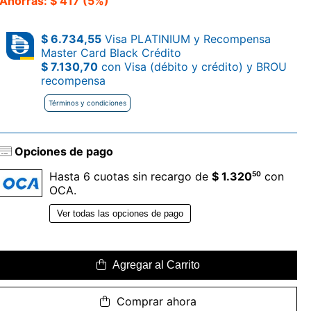
Ahorrás: $ 417 (5%)
$ 6.734,55
Visa PLATINIUM y Recompensa
Master Card Black Crédito
$ 7.130,70
con Visa (débito y crédito) y BROU
recompensa
Términos y condiciones
Opciones de pago
50
Hasta 6 cuotas sin recargo de
$ 1.320
con
OCA.
Ver todas las opciones de pago
Agregar al Carrito
Comprar ahora