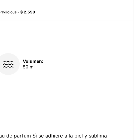
rrylicious -
$ 2.550
Volumen:
50 ml
au de parfum Sì se adhiere a la piel y sublima