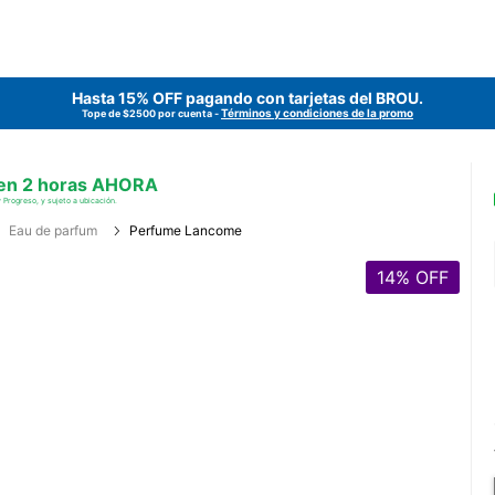
Hasta 15% OFF pagando con tarjetas del
BROU
.
Términos y condiciones de la promo
Tope de $2500 por cuenta -
 en 2 horas AHORA
 Progreso, y sujeto a ubicación.
Eau de parfum
Perfume Lancome
14
% OFF