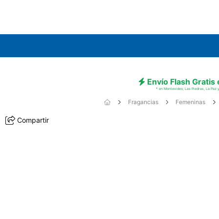
Envío Flash Gratis
* en Montevideo, Las Piedras, La Paz y
Fragancias
Femeninas
Compartir