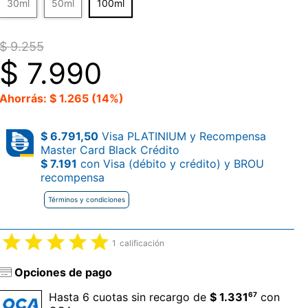
30ml
50ml
100ml
$ 9.255
$
7.990
Ahorrás: $ 1.265 (14%)
$ 6.791,50
Visa PLATINIUM y Recompensa
Master Card Black Crédito
$ 7.191
con Visa (débito y crédito) y BROU
recompensa
Términos y condiciones
1
calificación
Opciones de pago
67
Hasta 6 cuotas sin recargo de
$ 1.331
con