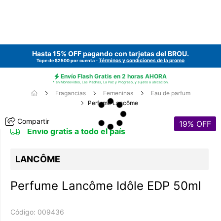
Hasta 15% OFF pagando con tarjetas del
BROU
.
Términos y condiciones de la promo
Tope de $2500 por cuenta -
Envío Flash Gratis en 2 horas AHORA
* en Montevideo, Las Piedras, La Paz y Progreso, y sujeto a ubicación.
Fragancias
Femeninas
Eau de parfum
Perfume Lancôme
Compartir
19
% OFF
Envío gratis a todo el país
LANCÔME
Perfume Lancôme Idôle EDP 50ml
Código:
009436