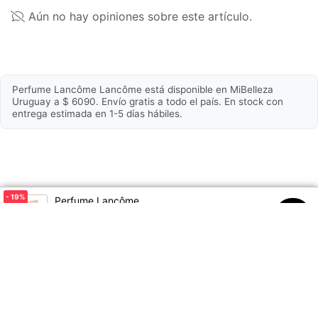
regularmente, verificá la del empaque que es la más
Fórmula
Eau de Parfum
actualizada, para asegurarte que es adecuada para
Aún no hay opiniones sobre este artículo.
tu uso personal.
Cuerpo del aroma
Perfume Lancôme Lancôme está disponible en MiBelleza
Almizcle blanco, vainilla,
Notas de fondo
Uruguay a $ 6090. Envío gratis a todo el país. En stock con
pachulí, madera de cedro
entrega estimada en 1-5 días hábiles.
Notas medias
Rosa y jazmín
Bergamota (cítricos), pera
Notas de salida
jugosa, pimienta rosada
- 19
%
Perfume Lancôme
$7555
$6090
00