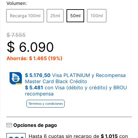
Volumen:
Recarga 100ml
25ml
50ml
100ml
$ 7.555
$
6.090
Ahorrás: $ 1.465 (19%)
$ 5.176,50
Visa PLATINIUM y Recompensa
Master Card Black Crédito
$ 5.481
con Visa (débito y crédito) y BROU
recompensa
Términos y condiciones
Opciones de pago
Hasta 6 cuotas sin recargo de
$ 1.015
con