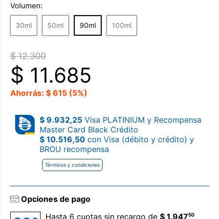
Volumen:
30ml
50ml
90ml
100ml
$ 12.300
$
11.685
Ahorrás: $ 615 (5%)
$ 9.932,25
Visa PLATINIUM y Recompensa
Master Card Black Crédito
$ 10.516,50
con Visa (débito y crédito) y
BROU recompensa
Términos y condiciones
Opciones de pago
50
Hasta 6 cuotas sin recargo de
$ 1.947