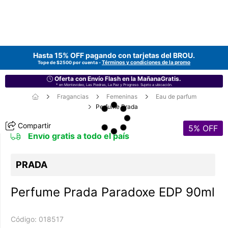
Hasta 15% OFF pagando con tarjetas del
BROU
.
Términos y condiciones de la promo
Tope de $2500 por cuenta -
Oferta con Envío Flash en la MañanaGratis.
* en Montevideo, Las Piedras, La Paz y Progreso. Sujeto a ubicación.
Fragancias
Femeninas
Eau de parfum
Perfume Prada
Compartir
5
% OFF
Envío gratis a todo el país
PRADA
Perfume Prada Paradoxe EDP 90ml
Código:
018517