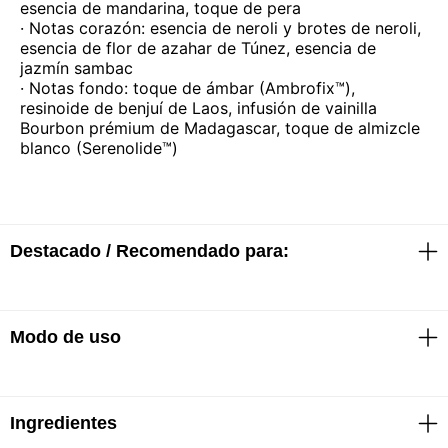
esencia de mandarina, toque de pera
· Notas corazón: esencia de neroli y brotes de neroli,
esencia de flor de azahar de Túnez, esencia de
jazmín sambac
· Notas fondo: toque de ámbar (Ambrofix™),
resinoide de benjuí de Laos, infusión de vainilla
Bourbon prémium de Madagascar, toque de almizcle
blanco (Serenolide™)
Destacado / Recomendado para:
Modo de uso
· EDP
· Fragancia floral
· Un aroma potente, clásico e innovador
Aplicar el perfume en los puntos de pulso, como las
Ingredientes
muñecas, el cuello y detrás de las orejas, para