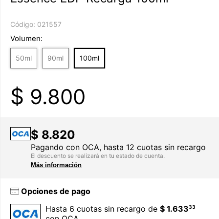
Código:
021557
Volumen:
50ml
90ml
100ml
$
9.800
$ 8.820
Pagando con OCA, hasta 12 cuotas sin recargo
El descuento se realizará en tu estado de cuenta.
Más información
Opciones de pago
33
Hasta 6 cuotas sin recargo de
$ 1.633
con OCA.