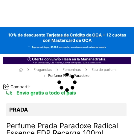
10% de descuento
Tarjetas de Crédito de OCA
+ 12 cuotas
con Mastercard de OCA
* - Tope de reintegro, $3000 por cuenta, a realizarse en el estado de cuenta
Oferta con Envío Flash en la MañanaGratis.
* en Montevideo, Las Piedras, La Paz y Progreso. Sujeto a ubicación.
Fragancias
Femeninas
Eau de parfum
Perfume Prada Paradoxe
Compartir
Envío gratis a todo el país
PRADA
Perfume Prada Paradoxe Radical
Essence EDP Recarga 100ml