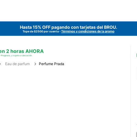
Hasta 15% OFF pagando con tarjetas del
BROU
.
Términos y condiciones de la promo
Tope de $2500 por cuenta -
 en 2 horas AHORA
 Progreso, y sujeto a ubicación.
Eau de parfum
Perfume Prada