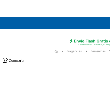
Envío Flash Gratis
* en Montevideo, Las Piedras, La Paz y
Fragancias
Femeninas
Compartir