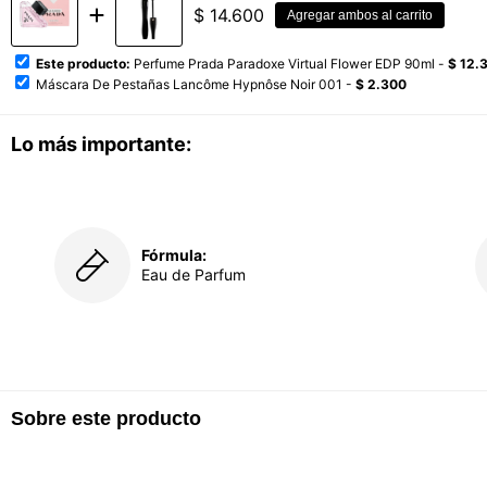
$
14.600
Agregar ambos al carrito
Este producto:
Perfume Prada Paradoxe Virtual Flower EDP 90ml -
$ 12.
Máscara De Pestañas Lancôme Hypnôse Noir 001 -
$ 2.300
Lo más importante:
Fórmula:
Eau de Parfum
Sobre este producto