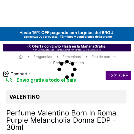
Hasta 15% OFF pagando con tarjetas del
BROU
.
Términos y condiciones de la promo
Tope de $2500 por cuenta -
Oferta con Envío Flash en la MañanaGratis.
* en Montevideo, Las Piedras, La Paz y Progreso. Sujeto a ubicación.
Fragancias
Femeninas
Eau de parfum
Perfume Valentino
Compartir
13
% OFF
Envío gratis a todo el país
VALENTINO
Perfume Valentino Born In Roma
Purple Melancholia Donna EDP -
30ml