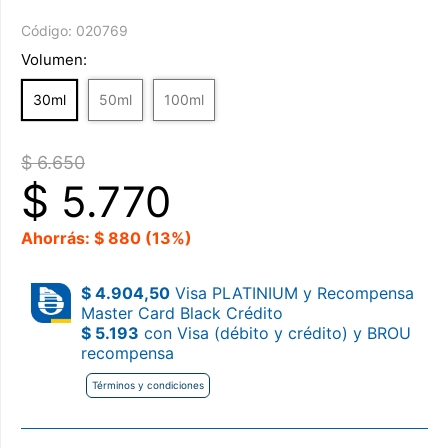
Código:
020769
Volumen:
30ml
50ml
100ml
$ 6.650
$
5.770
Ahorrás: $ 880 (13%)
$ 4.904,50
Visa PLATINIUM y Recompensa
Master Card Black Crédito
$ 5.193
con Visa (débito y crédito) y BROU
recompensa
Términos y condiciones