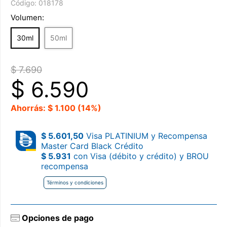
Código:
018178
Volumen:
30ml
50ml
$ 7.690
$
6.590
Ahorrás: $ 1.100 (14%)
$ 5.601,50
Visa PLATINIUM y Recompensa
Master Card Black Crédito
$ 5.931
con Visa (débito y crédito) y BROU
recompensa
Términos y condiciones
Opciones de pago