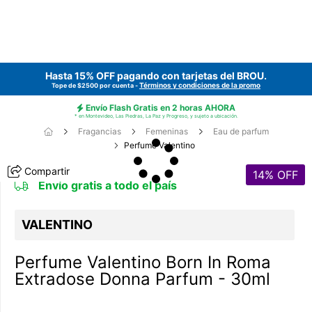
Hasta 15% OFF pagando con tarjetas del
BROU
.
Términos y condiciones de la promo
Tope de $2500 por cuenta -
Envío Flash Gratis en 2 horas AHORA
* en Montevideo, Las Piedras, La Paz y Progreso, y sujeto a ubicación.
Fragancias
Femeninas
Eau de parfum
Perfume Valentino
Compartir
14
% OFF
Envío gratis a todo el país
VALENTINO
Perfume Valentino Born In Roma
Extradose Donna Parfum - 30ml