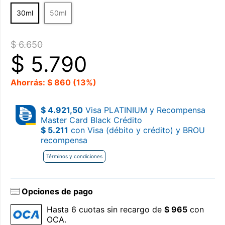
30ml
50ml
$ 6.650
$
5.790
Ahorrás: $ 860 (13%)
$ 4.921,50
Visa PLATINIUM y Recompensa
Master Card Black Crédito
$ 5.211
con Visa (débito y crédito) y BROU
recompensa
Términos y condiciones
Opciones de pago
Hasta 6 cuotas sin recargo de
$ 965
con
OCA.