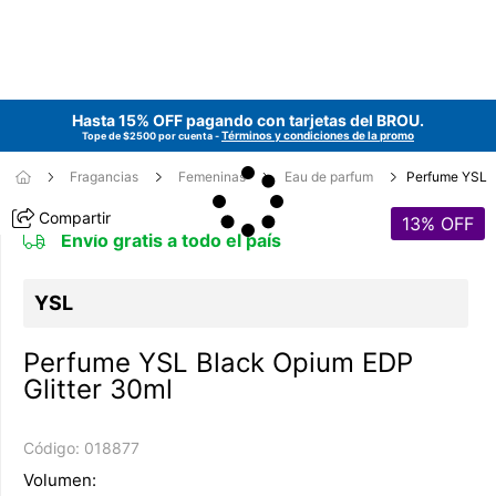
Hasta 15% OFF pagando con tarjetas del
BROU
.
Términos y condiciones de la promo
Tope de $2500 por cuenta -
Fragancias
Femeninas
Eau de parfum
Perfume YSL
Compartir
13
% OFF
Envío gratis a todo el país
YSL
Perfume YSL Black Opium EDP
Glitter 30ml
Código:
018877
Volumen: