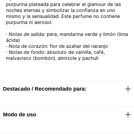
purpurina plateada para celebrar el glamour de las
noches eternas y simbolizar la confianza en uno
mismo y la sensualidad. Este perfume no contiene
purpurina ni aerosol.
· Notas de salida:
pera, mandarina verde y limón (lima
ácida)
· Nota de corazón:
flor de azahar del naranjo
· Notas de fondo:
absoluto de vainilla, café,
malvavisco (bombón), almizcle y pachulí
Destacado / Recomendado para:
Modo de uso
· EDP
· Fragancia suave, dulce y sensual