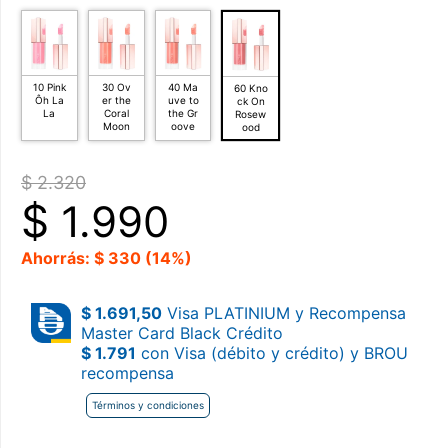
10 Pink
30 Ov
40 Ma
60 Kno
Ôh La
er the
uve to
ck On
La
Coral
the Gr
Rosew
Moon
oove
ood
$ 2.320
$
1.990
Ahorrás: $ 330 (14%)
$ 1.691,50
Visa PLATINIUM y Recompensa
Master Card Black Crédito
$ 1.791
con Visa (débito y crédito) y BROU
recompensa
Términos y condiciones