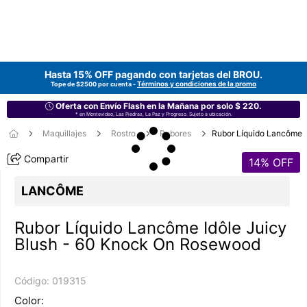
Hasta 15% OFF pagando con tarjetas del
BROU
.
Términos y condiciones de la promo
Tope de $2500 por cuenta -
Oferta con Envío Flash en la Mañana por solo $ 220.
* en Montevideo, Las Piedras, La Paz y Progreso. Sujeto a ubicación.
Maquillajes
Rostro
Rubores
Rubor Líquido Lancôme
Compartir
14
% OFF
LANCÔME
Rubor Líquido Lancôme Idôle Juicy
Blush - 60 Knock On Rosewood
Código:
019315
Color: