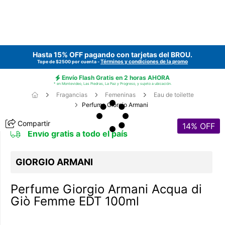
Hasta 15% OFF pagando con tarjetas del
BROU
.
Términos y condiciones de la promo
Tope de $2500 por cuenta -
Envío Flash Gratis en 2 horas AHORA
* en Montevideo, Las Piedras, La Paz y Progreso, y sujeto a ubicación.
Fragancias
Femeninas
Eau de toilette
Perfume Giorgio Armani
Compartir
14
% OFF
Envío gratis a todo el país
GIORGIO ARMANI
Perfume Giorgio Armani Acqua di
Giò Femme EDT 100ml