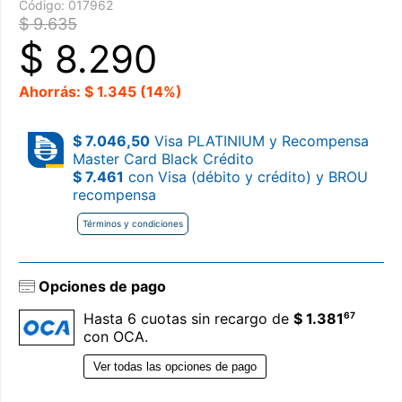
Código:
017962
$ 9.635
$
8.290
Ahorrás: $ 1.345 (14%)
$ 7.046,50
Visa PLATINIUM y Recompensa
Master Card Black Crédito
$ 7.461
con Visa (débito y crédito) y BROU
recompensa
Términos y condiciones
Opciones de pago
67
Hasta 6 cuotas sin recargo de
$ 1.381
con OCA.
Ver todas las opciones de pago