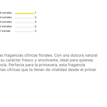
5 estrellas
7
4 estrellas
0
3 estrellas
0
2 estrellas
0
1 estrella
0
fragancias cítricas florales. Con una dulzura natural
r su carácter fresco y envolvente, ideal para quienes
cia. Perfecta para la primavera, esta fragancia
tas cítricas que te llenan de vitalidad desde el primer