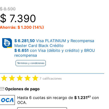
$ 8.590
$
7.390
Ahorrás: $ 1.200 (14%)
$ 6.281,50
Visa PLATINIUM y Recompensa
Master Card Black Crédito
$ 6.651
con Visa (débito y crédito) y BROU
recompensa
Términos y condiciones
7
calificaciones
Opciones de pago
67
Hasta 6 cuotas sin recargo de
$ 1.231
con
OCA.