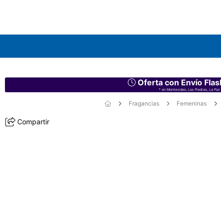
Oferta con Envío Flas
* en Montevideo, Las Piedras, La Paz 
Fragancias
Femeninas
Compartir