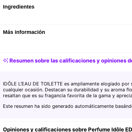
Vaporizar sobre la piel: en la parte interior de las
Ingredientes
detrás de las rodillas.
Más información
Alcohol • Parfum / Fragrance • Aqua / Water / Eau 
Salicylate • Butyl Methoxydibenzoylmethane • Benz
Citral • Coumarin • Tris(Tetramethylhydroxypiperi
Methyl Anthranilate • Ci 14700 / Red 4 • Ci 19140 
Resumen sobre las calificaciones y opiniones d
La lista de ingredientes de los productos se actual
Características Generales
la más actualizada, para asegurarte que es adecua
Género recomendado
Femenino
IDÔLE L’EAU DE TOILETTE es ampliamente elogiado por su
cualquier ocasión. Destacan su durabilidad y su aroma flor
Volumen
100ml
resaltan que es su fragancia favorita de la gama y apreci
Fórmula
Eau de toilette
Este resumen ha sido generado automáticamente basándos
Opiniones y calificaciones sobre Perfume Idôle E