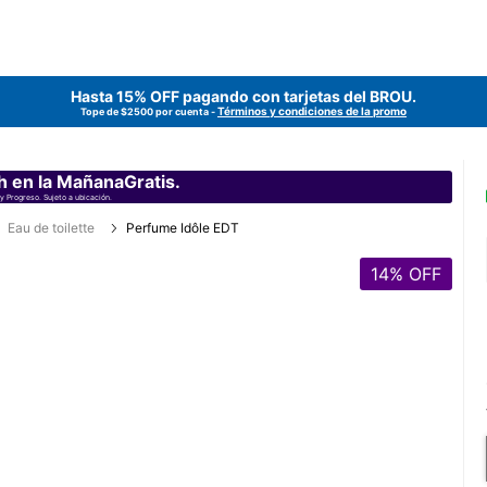
Hasta 15% OFF pagando con tarjetas del
BROU
.
Términos y condiciones de la promo
Tope de $2500 por cuenta -
h en la MañanaGratis.
y Progreso. Sujeto a ubicación.
Eau de toilette
Perfume Idôle EDT
14
% OFF