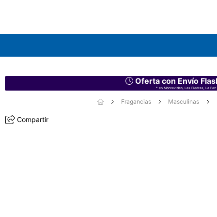
Oferta con Envío Flas
* en Montevideo, Las Piedras, La Paz 
Fragancias
Masculinas
Compartir