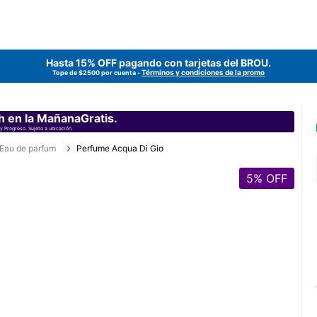
Hasta 15% OFF pagando con tarjetas del
BROU
.
Términos y condiciones de la promo
Tope de $2500 por cuenta -
h en la MañanaGratis.
y Progreso. Sujeto a ubicación.
Eau de parfum
Perfume Acqua Di Gio
5
% OFF