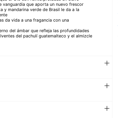
 vanguardia que aporta un nuevo frescor
 y mandarina verde de Brasil le da a la
ente
as da vida a una fragancia con una
rno del ámbar que refleja las profundidades
lventes del pachulí guatemalteco y el almizcle
ara interna de los codos y el cuello.