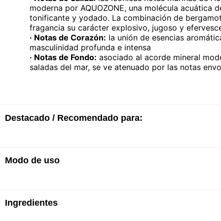
moderna por AQUOZONE, una molécula acuática de
tonificante y yodado. La combinación de bergamota
fragancia su carácter explosivo, jugoso y efervesc
· Notas de Corazón:
la unión de esencias aromátic
masculinidad profunda e intensa
· Notas de Fondo:
asociado al acorde mineral mode
saladas del mar, se ve atenuado por las notas envo
Destacado / Recomendado para:
Modo de uso
· Eau de parfum masculino
· Familia olfativa: fougere aromático
Vaporizar en los puntos de pulso: las muñecas, la c
Ingredientes