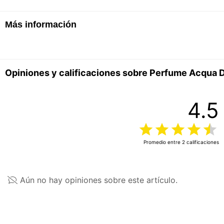
Más información
Alcohol ● Parfum / Fragrance ● Aqua / Water ● L
● Citronellol ● Benzyl Salicylate ● Geraniol ● B
Benzoate ● Cinnamyl Alcohol ● Farnesol
La lista de ingredientes de los productos se actual
Opiniones y calificaciones sobre Perfume Acqua D
la más actualizada, para asegurarte que es adecua
Características Generales
4.5
Género recomendado
Masculino
Volumen
100ml
Promedio entre
2
calificaciones
Fórmula
Eau de Parfum
Aún no hay opiniones sobre este artículo.