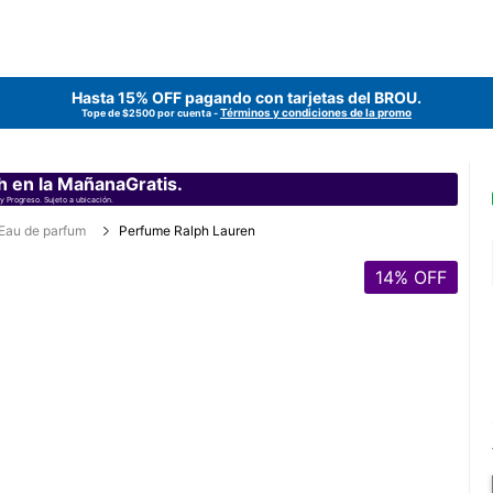
Hasta 15% OFF pagando con tarjetas del
BROU
.
Términos y condiciones de la promo
Tope de $2500 por cuenta -
h en la MañanaGratis.
y Progreso. Sujeto a ubicación.
Eau de parfum
Perfume Ralph Lauren
14
% OFF