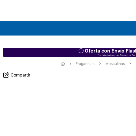
Oferta con Envío Flas
* en Montevideo, Las Piedras, La Paz 
Fragancias
Masculinas
Compartir