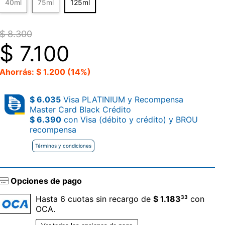
40ml
75ml
125ml
$ 8.300
$
7.100
Ahorrás: $ 1.200 (14%)
$ 6.035
Visa PLATINIUM y Recompensa
Master Card Black Crédito
$ 6.390
con Visa (débito y crédito) y BROU
recompensa
Términos y condiciones
Opciones de pago
33
Hasta 6 cuotas sin recargo de
$ 1.183
con
OCA.