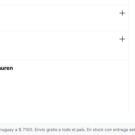
cho, en cualquier lugar donde se sientan los
R - LIMONENE - LINALOOL - COUMARIN -
LOL - ALPHA-ISOMETHYL IONONE - CITRAL -
OL - FARNESOL - CINNAMAL
iza regularmente, verificá la del empaque que es
auren
da para tu uso personal.
Cuerpo del aroma
Notas de fondo
Benjuí, cedro y vetiver
Piña, lavanda, sésamo
Notas medias
(ajonjolí) y ciprés
Mandarina verde,
Notas de salida
cardamomo y
bergamota
uguay a $ 7100. Envío gratis a todo el país. En stock con entrega est