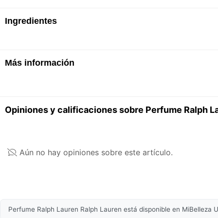
Rociar en los puntos de pulso: muñecas, cuello, pe
Ingredientes
latidos del corazón.
Más información
ALCOHOL - PARFUM / FRAGRANCE - AQUA / WATE
BUTYL METHOXYDIBENZOYLMETHANE - CITRONEL
ISOEUGENOL - METHYL ANTHRANILATE - GERANI
La lista de ingredientes de los productos se actual
Opiniones y calificaciones sobre Perfume Ralph L
la más actualizada, para asegurarte que es adecua
Características Generales
Género recomendado
Masculino
Aún no hay opiniones sobre este artículo.
Volumen
125ml
Fórmula
Eau de Parfum
Perfume Ralph Lauren Ralph Lauren está disponible en MiBelleza Ur