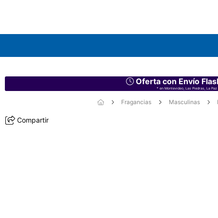
Oferta con Envío Flas
* en Montevideo, Las Piedras, La Paz 
Fragancias
Masculinas
Compartir