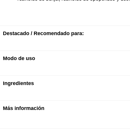
Destacado / Recomendado para:
Modo de uso
· Eau de parfum en spray
· Fragancia amaderada especiada para hombres
Vaporizar en los puntos de pulso: las muñecas, la c
Ingredientes
Más información
Alcohol, parfum/fragrance, aqua/water, limonene, ben
methoxydibenzoylmethane, alpha-isomethul ionone, he
eugenol, ci 60730/etx. violet 2, ci 14700/red 4, ci 