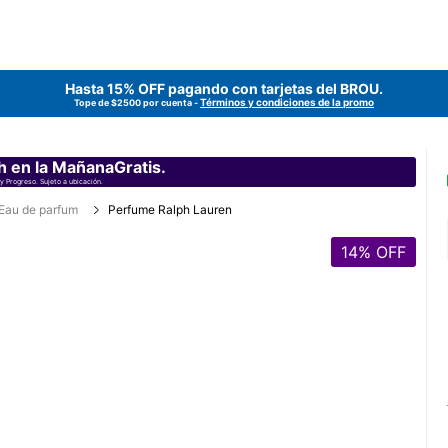
Hasta 15% OFF pagando con tarjetas del
BROU
.
Términos y condiciones de la promo
Tope de $2500 por cuenta -
h en la MañanaGratis.
y Progreso. Sujeto a ubicación.
Eau de parfum
Perfume Ralph Lauren
14
% OFF