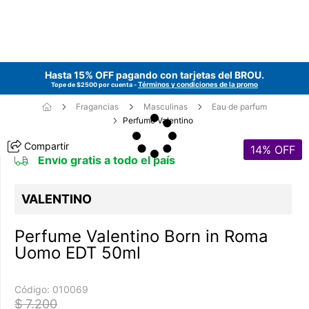
Hasta 15% OFF pagando con tarjetas del
BROU
.
Términos y condiciones de la promo
Tope de $2500 por cuenta -
Fragancias
Masculinas
Eau de parfum
Perfume Valentino
Compartir
14
% OFF
Envío gratis a todo el país
VALENTINO
Perfume Valentino Born in Roma
Uomo EDT 50ml
Código:
010069
$ 7.200