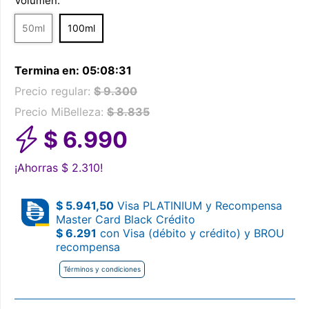
Volumen:
50ml
100ml
Termina en:
05
:
08
:
31
Precio regular:
$ 9.300
Precio MiBelleza:
$ 8.835
$ 6.990
¡Ahorras
$ 2.310!
$ 5.941,50
Visa PLATINIUM y Recompensa
Master Card Black Crédito
$ 6.291
con Visa (débito y crédito) y BROU
recompensa
Términos y condiciones