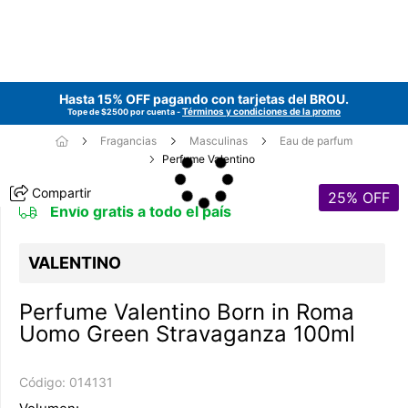
Hasta 15% OFF pagando con tarjetas del
BROU
.
Términos y condiciones de la promo
Tope de $2500 por cuenta -
Fragancias
Masculinas
Eau de parfum
Perfume Valentino
Compartir
25
% OFF
Envío gratis a todo el país
VALENTINO
Perfume Valentino Born in Roma
Uomo Green Stravaganza 100ml
Código:
014131