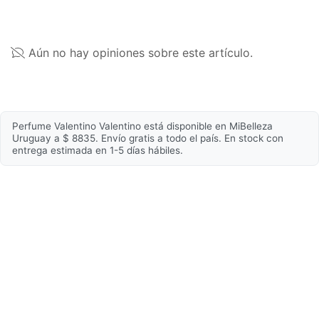
regularmente, verificá la del empaque que es la más
actualizada, para asegurarte que es adecuada para
Volumen
100ml
tu uso personal.
Fórmula
Eau de toilette
Aún no hay opiniones sobre este artículo.
Cuerpo del aroma
Perfume Valentino Valentino está disponible en MiBelleza
Notas de fondo
Bergamota de Calabria
Uruguay a $ 8835. Envío gratis a todo el país. En stock con
entrega estimada en 1-5 días hábiles.
Notas medias
Acorde de café
Notas de salida
Vetiver Heart Essence