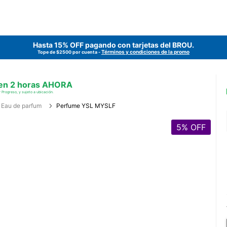
Hasta 15% OFF pagando con tarjetas del
BROU
.
Términos y condiciones de la promo
Tope de $2500 por cuenta -
 en 2 horas AHORA
 Progreso, y sujeto a ubicación.
Eau de parfum
Perfume YSL MYSLF
5
% OFF