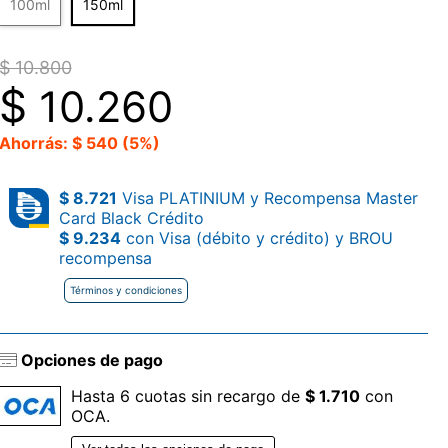
100ml
150ml
$ 10.800
$
10.260
Ahorrás: $ 540 (5%)
$ 8.721
Visa PLATINIUM y Recompensa Master
Card Black Crédito
$ 9.234
con Visa (débito y crédito) y BROU
recompensa
Términos y condiciones
Opciones de pago
Hasta 6 cuotas sin recargo de
$ 1.710
con
OCA.