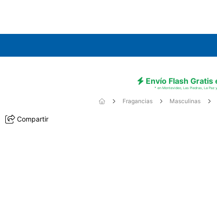
Envío Flash Gratis
* en Montevideo, Las Piedras, La Paz y
Fragancias
Masculinas
Compartir