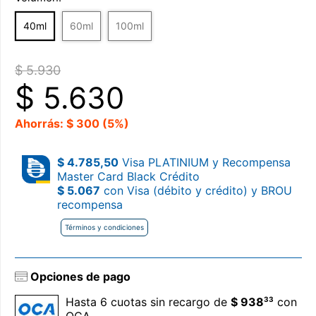
40ml
60ml
100ml
$ 5.930
$
5.630
Ahorrás: $ 300 (5%)
$ 4.785,50
Visa PLATINIUM y Recompensa
Master Card Black Crédito
$ 5.067
con Visa (débito y crédito) y BROU
recompensa
Términos y condiciones
Opciones de pago
33
Hasta 6 cuotas sin recargo de
$ 938
con