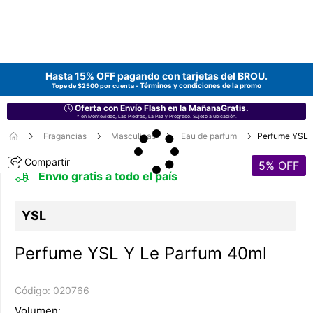
Hasta 15% OFF pagando con tarjetas del
BROU
.
Términos y condiciones de la promo
Tope de $2500 por cuenta -
Oferta con Envío Flash en la MañanaGratis.
* en Montevideo, Las Piedras, La Paz y Progreso. Sujeto a ubicación.
Fragancias
Masculinas
Eau de parfum
Perfume YSL
Compartir
5
% OFF
Envío gratis a todo el país
YSL
Perfume YSL Y Le Parfum 40ml
Código:
020766
Volumen: