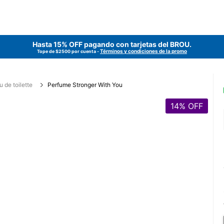
Hasta 15% OFF pagando con tarjetas del
BROU
.
Términos y condiciones de la promo
Tope de $2500 por cuenta -
u de toilette
Perfume Stronger With You
14
% OFF