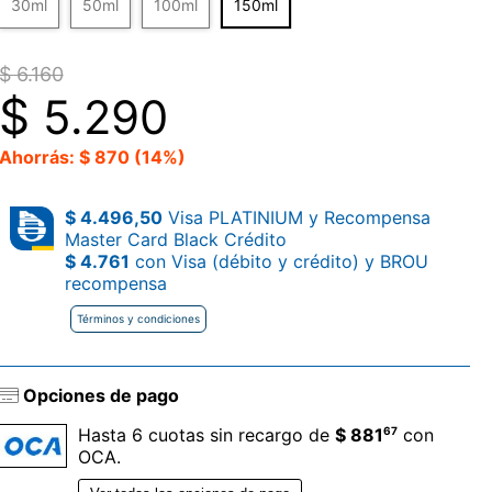
30ml
50ml
100ml
150ml
$ 6.160
$
5.290
Ahorrás: $ 870 (14%)
$ 4.496,50
Visa PLATINIUM y Recompensa
Master Card Black Crédito
$ 4.761
con Visa (débito y crédito) y BROU
recompensa
Términos y condiciones
Opciones de pago
67
Hasta 6 cuotas sin recargo de
$ 881
con
OCA.