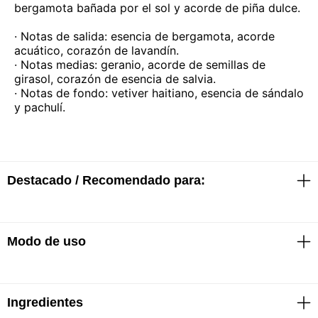
bergamota bañada por el sol y acorde de piña dulce.
· Notas de salida: esencia de bergamota, acorde
acuático, corazón de lavandín.
· Notas medias: geranio, acorde de semillas de
girasol, corazón de esencia de salvia.
· Notas de fondo: vetiver haitiano, esencia de sándalo
y pachulí.
Destacado / Recomendado para:
Modo de uso
· EDT
· Fragancia atrevida y poderosa
· Elegante y deportiva
Rociar en los puntos de pulso: muñecas, cuello,
Ingredientes
pecho, en cualquier lugar donde se sientan los latidos