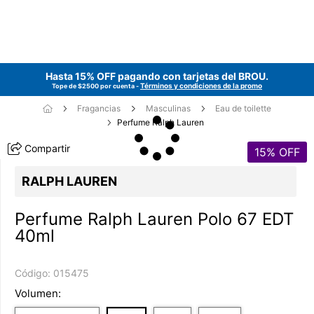
Hasta 15% OFF pagando con tarjetas del
BROU
.
Términos y condiciones de la promo
Tope de $2500 por cuenta -
Fragancias
Masculinas
Eau de toilette
Perfume Ralph Lauren
Compartir
15
% OFF
RALPH LAUREN
Perfume Ralph Lauren Polo 67 EDT
40ml
Código:
015475
Volumen: