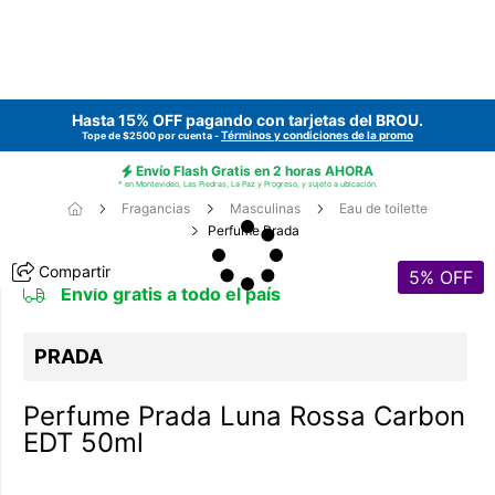
Hasta 15% OFF pagando con tarjetas del
BROU
.
Términos y condiciones de la promo
Tope de $2500 por cuenta -
Envío Flash Gratis en 2 horas AHORA
* en Montevideo, Las Piedras, La Paz y Progreso, y sujeto a ubicación.
Fragancias
Masculinas
Eau de toilette
Perfume Prada
Compartir
5
% OFF
Envío gratis a todo el país
PRADA
Perfume Prada Luna Rossa Carbon
EDT 50ml