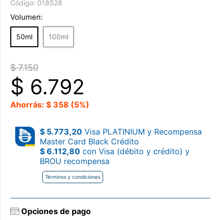
Código:
018528
Volumen:
50ml
100ml
$ 7.150
$
6.792
Ahorrás: $ 358 (5%)
$ 5.773,20
Visa PLATINIUM y Recompensa
Master Card Black Crédito
$ 6.112,80
con Visa (débito y crédito) y
BROU recompensa
Términos y condiciones
Opciones de pago