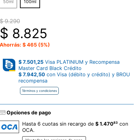
50ml
100ml
$ 9.290
$
8.825
Ahorrás: $ 465 (5%)
$ 7.501,25
Visa PLATINIUM y Recompensa
Master Card Black Crédito
$ 7.942,50
con Visa (débito y crédito) y BROU
recompensa
Términos y condiciones
Opciones de pago
83
Hasta 6 cuotas sin recargo de
$ 1.470
con
OCA.