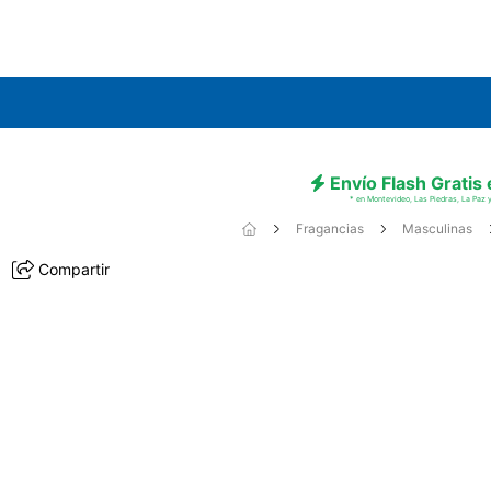
Envío Flash Gratis
* en Montevideo, Las Piedras, La Paz y
Fragancias
Masculinas
Compartir