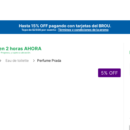
Hasta 15% OFF pagando con tarjetas del
BROU
.
Términos y condiciones de la promo
Tope de $2500 por cuenta -
 en 2 horas AHORA
 Progreso, y sujeto a ubicación.
Eau de toilette
Perfume Prada
5
% OFF