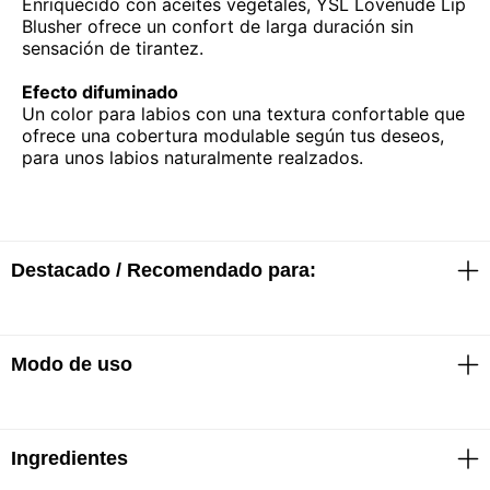
Enriquecido con aceites vegetales, YSL Lovenude Lip
Blusher ofrece un confort de larga duración sin
sensación de tirantez.
Efecto difuminado
Un color para labios con una textura confortable que
ofrece una cobertura modulable según tus deseos,
para unos labios naturalmente realzados.
Destacado / Recomendado para:
Modo de uso
· 12h de efecto difuminado natural
· Hidratación instantánea 24h
· Acabado mate
· Textura cremosa
Ingredientes
Retirar la tapa y girar la base del producto.
Para un acabado ligero o más intenso, deslizar