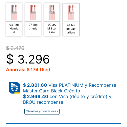
04 Red
07 illici
09 3A
44 Nu
Hande
t nude
M Espr
de Lav
d
esso
alliere
$ 3.470
$
3.296
Ahorrás: $ 174 (5%)
$ 2.801,60
Visa PLATINIUM y Recompensa
Master Card Black Crédito
$ 2.966,40
con Visa (débito y crédito) y
BROU recompensa
Términos y condiciones