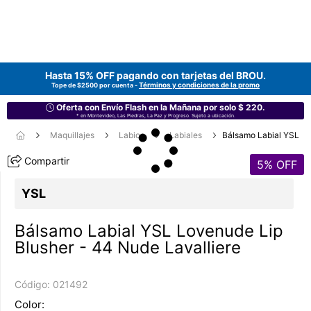
Hasta 15% OFF pagando con tarjetas del
BROU
.
Términos y condiciones de la promo
Tope de $2500 por cuenta -
Oferta con Envío Flash en la Mañana por solo $ 220.
* en Montevideo, Las Piedras, La Paz y Progreso. Sujeto a ubicación.
Maquillajes
Labios
Labiales
Bálsamo Labial YSL
Compartir
5
% OFF
YSL
Bálsamo Labial YSL Lovenude Lip
Blusher - 44 Nude Lavalliere
Código:
021492
Color: