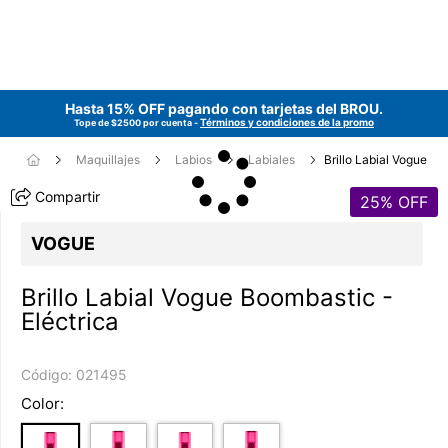
Hasta 15% OFF pagando con tarjetas del
BROU
.
Términos y condiciones de la promo
Tope de $2500 por cuenta -
Maquillajes
Labios
Labiales
Brillo Labial Vogue
Compartir
25
% OFF
VOGUE
Brillo Labial Vogue Boombastic -
Eléctrica
Código:
021495
Color: