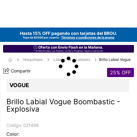
Hasta 15% OFF pagando con tarjetas del
BROU
.
Términos y condiciones de la promo
Tope de $2500 por cuenta -
Oferta con Envío Flash en la Mañana.
* en Montevideo, Las Piedras, La Paz y Progreso. Sujeto a ubicación.
Maquillajes
Labios
Labiales
Brillo Labial Vogue
Compartir
25
% OFF
VOGUE
Brillo Labial Vogue Boombastic -
Explosiva
Código:
021496
Color: