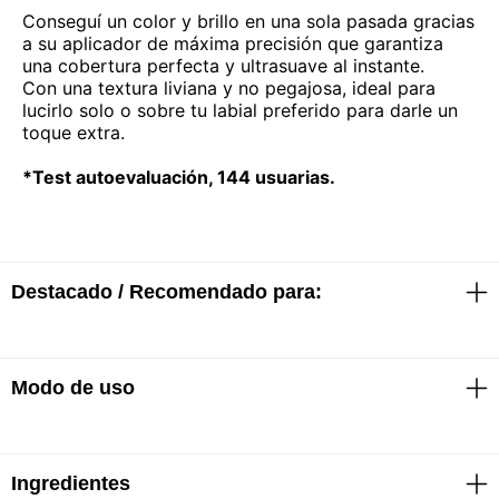
Conseguí un color y brillo en una sola pasada gracias
a su aplicador de máxima precisión que garantiza
una cobertura perfecta y ultrasuave al instante.
Con una textura liviana y no pegajosa, ideal para
lucirlo solo o sobre tu labial preferido para darle un
toque extra.
*Test autoevaluación, 144 usuarias.
Destacado / Recomendado para:
Modo de uso
· Volumen extremo al instante
· Con jengibre picante
· Color y brillo en una sola pasada
· Cobertura perfecta y ultrasuave
· Textura liviana y no pegajosa
Ingredientes
1. Aplicar una capa generosa sobre los labios limpios