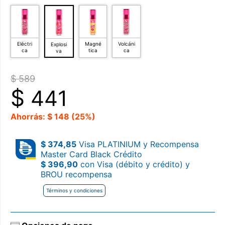
Eléctri
Magné
Volcáni
Explosi
ca
tica
ca
va
$ 589
$
441
Ahorrás: $ 148 (25%)
$ 374,85
Visa PLATINIUM y Recompensa
Master Card Black Crédito
$ 396,90
con Visa (débito y crédito) y
BROU recompensa
Términos y condiciones