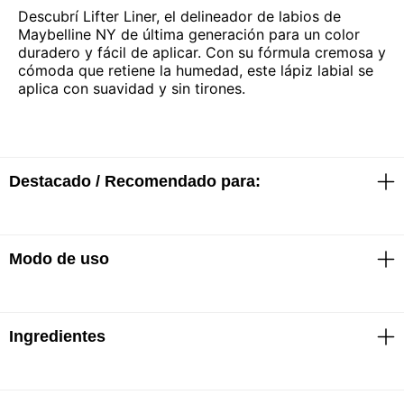
Descubrí Lifter Liner, el delineador de labios de
Maybelline NY de última generación para un color
duradero y fácil de aplicar. Con su fórmula cremosa y
cómoda que retiene la humedad, este lápiz labial se
aplica con suavidad y sin tirones.
Destacado / Recomendado para:
Modo de uso
· Formulado con ácido hialurónico
· Textura cremosa
· Suave deslizamiento
· Sensación de comodidad durante todo el día
· Punta afilable crea líneas ultraprecisas
Ingredientes
Aplicar el Lifter Liner en el centro del labio superior y
deslizarlo por el contorno de la boca, delineando los
labios para un look más voluminoso.
Usarlo solo como degradado difuminado o relleno, o