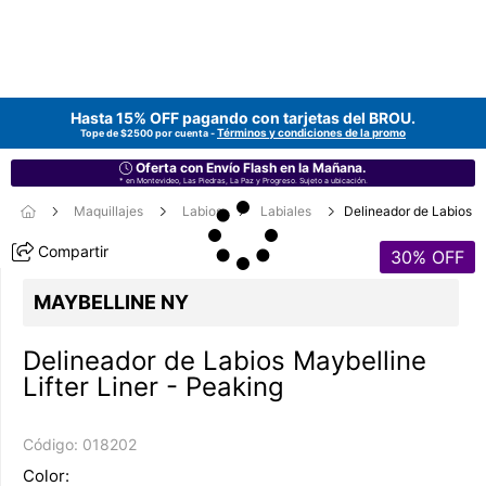
Hasta 15% OFF pagando con tarjetas del
BROU
.
Términos y condiciones de la promo
Tope de $2500 por cuenta -
Oferta con Envío Flash en la Mañana.
* en Montevideo, Las Piedras, La Paz y Progreso. Sujeto a ubicación.
Maquillajes
Labios
Labiales
Delineador de Labios
Compartir
30
% OFF
MAYBELLINE NY
Delineador de Labios Maybelline
Lifter Liner - Peaking
Código:
018202
Color: