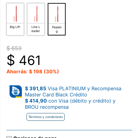
Big Lift
Line L
Peakin
eader
g
$ 659
$
461
Ahorrás: $ 198 (30%)
$ 391,85
Visa PLATINIUM y Recompensa
Master Card Black Crédito
$ 414,90
con Visa (débito y crédito) y
BROU recompensa
Términos y condiciones