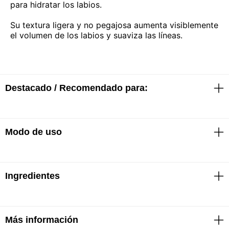
para hidratar los labios.
Su textura ligera y no pegajosa aumenta visiblemente
el volumen de los labios y suaviza las líneas.
Destacado / Recomendado para:
Modo de uso
· Brillo modulable
· Hidratación por 24hs
Aplicar una capa para obtener un brillo puro y
Ingredientes
aumentar con más capas para obtener un resultado
más intenso.
Más información
Triisoestearato de poliglicerilo-2, dímero de bis-