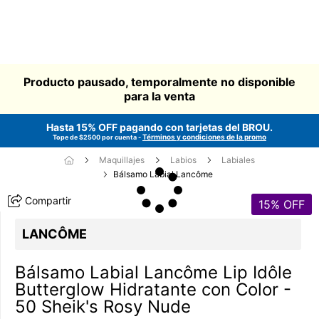
Producto pausado, temporalmente no disponible
para la venta
Hasta 15% OFF pagando con tarjetas del
BROU
.
Términos y condiciones de la promo
Tope de $2500 por cuenta -
Maquillajes
Labios
Labiales
Bálsamo Labial Lancôme
Compartir
15
% OFF
LANCÔME
Bálsamo Labial Lancôme Lip Idôle
Butterglow Hidratante con Color -
50 Sheik's Rosy Nude