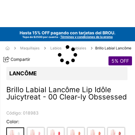
Hasta 15% OFF pagando con tarjetas del
BROU
.
Términos y condiciones de la promo
Tope de $2500 por cuenta -
Maquillajes
Labios
Labiales
Brillo Labial Lancôme
Compartir
5
% OFF
LANCÔME
Brillo Labial Lancôme Lip Idôle
Juicytreat - 00 Clear-ly Obssessed
Código:
018983
Color: