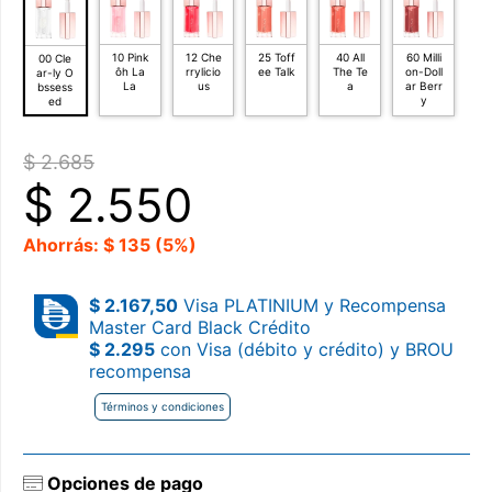
10 Pink
12 Che
25 Toff
40 All
60 Milli
00 Cle
ôh La
rrylicio
ee Talk
The Te
on-Doll
ar-ly O
La
us
a
ar Berr
bssess
y
ed
$ 2.685
$
2.550
Ahorrás: $ 135 (5%)
$ 2.167,50
Visa PLATINIUM y Recompensa
Master Card Black Crédito
$ 2.295
con Visa (débito y crédito) y BROU
recompensa
Términos y condiciones
Opciones de pago