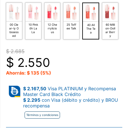
00 Cle
10 Pink
12 Che
25 Toff
60 Milli
40 All
ar-ly O
ôh La
rrylicio
ee Talk
on-Doll
The Te
bssess
La
us
ar Berr
a
ed
y
$ 2.685
$
2.550
Ahorrás: $ 135 (5%)
$ 2.167,50
Visa PLATINIUM y Recompensa
Master Card Black Crédito
$ 2.295
con Visa (débito y crédito) y BROU
recompensa
Términos y condiciones