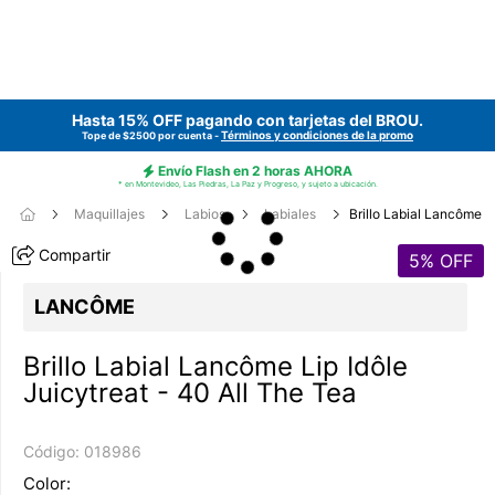
Hasta 15% OFF pagando con tarjetas del
BROU
.
Términos y condiciones de la promo
Tope de $2500 por cuenta -
Envío Flash en 2 horas AHORA
* en Montevideo, Las Piedras, La Paz y Progreso, y sujeto a ubicación.
Maquillajes
Labios
Labiales
Brillo Labial Lancôme
Compartir
5
% OFF
LANCÔME
Brillo Labial Lancôme Lip Idôle
Juicytreat - 40 All The Tea
Código:
018986
Color: