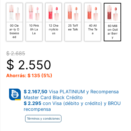
00 Cle
10 Pink
12 Che
25 Toff
40 All
60 Milli
ar-ly O
ôh La
rrylicio
ee Talk
The Te
on-Doll
bssess
La
us
a
ar Berr
ed
y
$ 2.685
$
2.550
Ahorrás: $ 135 (5%)
$ 2.167,50
Visa PLATINIUM y Recompensa
Master Card Black Crédito
$ 2.295
con Visa (débito y crédito) y BROU
recompensa
Términos y condiciones