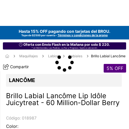
Hasta 15% OFF pagando con tarjetas del
BROU
.
Términos y condiciones de la promo
Tope de $2500 por cuenta -
Oferta con Envío Flash en la Mañana por solo $ 220.
* en Montevideo, Las Piedras, La Paz y Progreso. Sujeto a ubicación.
Maquillajes
Labios
Labiales
Brillo Labial Lancôme
Compartir
5
% OFF
LANCÔME
Brillo Labial Lancôme Lip Idôle
Juicytreat - 60 Million-Dollar Berry
Código:
018987
Color: