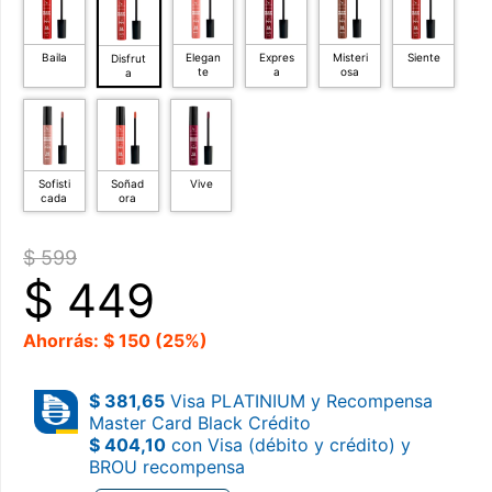
Baila
Elegan
Expres
Misteri
Siente
Disfrut
te
a
osa
a
Sofisti
Soñad
Vive
cada
ora
$ 599
$
449
Ahorrás: $ 150 (25%)
$ 381,65
Visa PLATINIUM y Recompensa
Master Card Black Crédito
$ 404,10
con Visa (débito y crédito) y
BROU recompensa