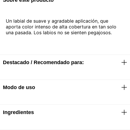
Un labial de suave y agradable aplicación, que
aporta color intenso de alta cobertura en tan solo
una pasada. Los labios no se sienten pegajosos.
Destacado / Recomendado para:
Modo de uso
· Larga duración de hasta 14 horas
· Acabado 100% mate
· No transferible
· Presentación de 3ml
Abrir el labial y aplicar de manera uniforme siguiendo
Ingredientes
la forma de los labios. Repetir este paso hasta lograr
el acabado deseado.