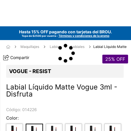
Hasta 15% OFF pagando con tarjetas del
BROU
.
Términos y condiciones de la promo
Tope de $2500 por cuenta -
Maquillajes
Labios
Labiales
Labial Líquido Matte
Compartir
25
% OFF
VOGUE - RESIST
Labial Líquido Matte Vogue 3ml -
Disfruta
Código:
014226
Color: