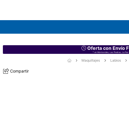
Oferta con Envío F
* en Montevideo, Las Piedras, La Paz 
Maquillajes
Labios
Compartir