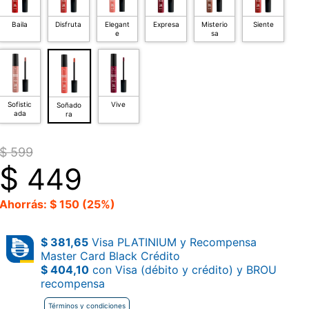
Baila
Disfruta
Elegant
Expresa
Misterio
Siente
e
sa
Sofistic
Vive
Soñado
ada
ra
$ 599
$
449
Ahorrás: $ 150 (25%)
$ 381,65
Visa PLATINIUM y Recompensa
Master Card Black Crédito
$ 404,10
con Visa (débito y crédito) y BROU
recompensa
Términos y condiciones