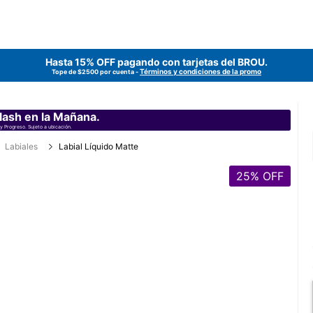
Hasta 15% OFF pagando con tarjetas del
BROU
.
Términos y condiciones de la promo
Tope de $2500 por cuenta -
lash en la Mañana.
y Progreso. Sujeto a ubicación.
Labiales
Labial Líquido Matte
25
% OFF