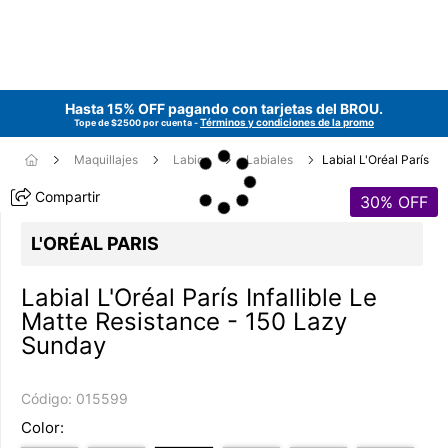
Hasta 15% OFF pagando con tarjetas del
BROU
.
Términos y condiciones de la promo
Tope de $2500 por cuenta -
Maquillajes
Labios
Labiales
Labial L'Oréal París
Compartir
30
% OFF
L'ORÉAL PARIS
Labial L'Oréal París Infallible Le
Matte Resistance - 150 Lazy
Sunday
Código:
015599
Color: