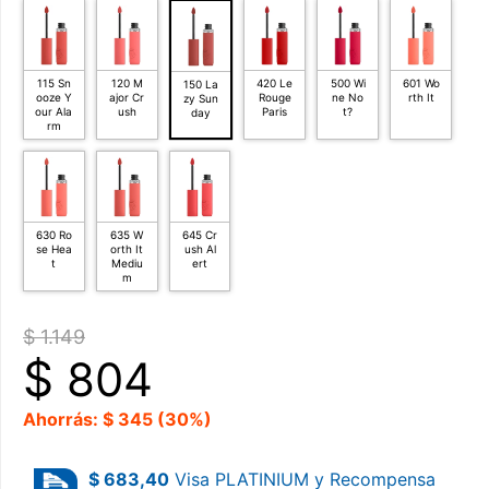
115 Sn
120 M
420 Le
500 Wi
601 Wo
150 La
ooze Y
ajor Cr
Rouge
ne No
rth It
zy Sun
our Ala
ush
Paris
t?
day
rm
630 Ro
635 W
645 Cr
se Hea
orth It
ush Al
t
Mediu
ert
m
$ 1.149
$
804
Ahorrás: $ 345 (30%)
$ 683,40
Visa PLATINIUM y Recompensa