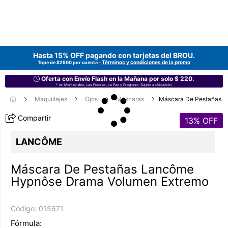
Hasta 15% OFF pagando con tarjetas del
BROU
.
Términos y condiciones de la promo
Tope de $2500 por cuenta -
Oferta con Envío Flash en la Mañana por solo $ 220.
* en Montevideo, Las Piedras, La Paz y Progreso. Sujeto a ubicación.
Maquillajes
Ojos
Máscaras
Máscara De Pestañas
Compartir
13
% OFF
LANCÔME
Máscara De Pestañas Lancôme
Hypnôse Drama Volumen Extremo
Código:
015671
Fórmula: