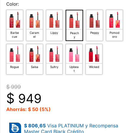
Color:
Barbe
Caram
Lippy
Peppy
Pomod
Peach
cue
el
oro
y
Rogue
Salsa
Sultry
Upbea
Wicked
t
$ 999
$
949
Ahorrás: $ 50 (5%)
$ 806,65
Visa PLATINIUM y Recompensa
Master Card Black Crédito