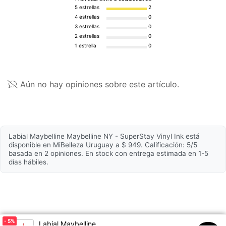
MYRISTATE • SILICA • BENZYL BENZOATE • BENZYL
5 estrellas
2
Modelo
SuperStay
ALCOHOL • CITRONELLOL • LINALOOL • ALOE
4 estrellas
0
BARBADENSIS LEAF EXTRACT • TOCOPHEROL •
3 estrellas
0
Tipo de aplicador
Estilo flecha
PARFUM / FRAGRANCE
2 estrellas
0
1 estrella
0
La lista de ingredientes de los productos se actualiza
regularmente, verificá la del empaque que es la más
Propiedades
actualizada, para asegurarte que es adecuada para
tu uso personal.
Aún no hay opiniones sobre este artículo.
Duración
16h
Fórmula
Vegana
Labial Maybelline Maybelline NY - SuperStay Vinyl Ink está
disponible en MiBelleza Uruguay a $ 949. Calificación: 5/5
basada en 2 opiniones. En stock con entrega estimada en 1-5
días hábiles.
- 5
%
Labial Maybelline