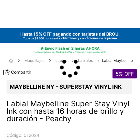
Hasta 15% OFF pagando con tarjetas del
BROU
.
Términos y condiciones de la promo
Tope de $2500 por cuenta -
Envío Flash en 2 horas AHORA
* en Montevideo, Las Piedras, La Paz y Progreso, y sujeto a ubicación.
Maquillajes
Labios
Labiales
Labial Maybelline
Compartir
5
% OFF
MAYBELLINE NY - SUPERSTAY VINYL INK
Labial Maybelline Super Stay Vinyl
Ink con hasta 16 horas de brillo y
duración - Peachy
Código:
012024