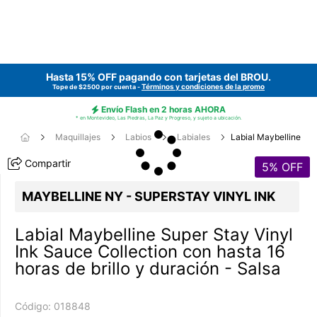
Hasta 15% OFF pagando con tarjetas del
BROU
.
Términos y condiciones de la promo
Tope de $2500 por cuenta -
Envío Flash en 2 horas AHORA
* en Montevideo, Las Piedras, La Paz y Progreso, y sujeto a ubicación.
Maquillajes
Labios
Labiales
Labial Maybelline
Compartir
5
% OFF
MAYBELLINE NY - SUPERSTAY VINYL INK
Labial Maybelline Super Stay Vinyl
Ink Sauce Collection con hasta 16
horas de brillo y duración - Salsa
Código:
018848