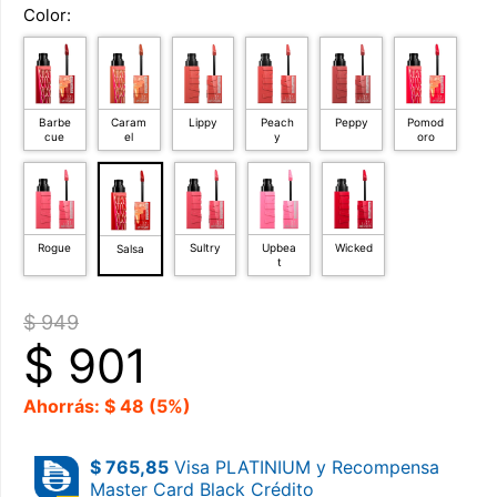
Color:
Barbe
Caram
Lippy
Peach
Peppy
Pomod
cue
el
y
oro
Rogue
Sultry
Upbea
Wicked
Salsa
t
$ 949
$
901
Ahorrás: $ 48 (5%)
$ 765,85
Visa PLATINIUM y Recompensa
Master Card Black Crédito