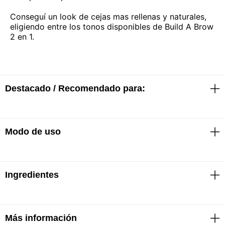
Conseguí un look de cejas mas rellenas y naturales,
eligiendo entre los tonos disponibles de Build A Brow
2 en 1.
Destacado / Recomendado para:
Modo de uso
· Cejas reales y más rellenas
· Hasta 24H de duración
Ingredientes
Agitar el pincel antes de aplicar.
Paso 1: Rellenar con trazos ligeros hacia arriba en las
zonas con menos vello de la ceja y deja secar 15
segundos.
Más información
Aqua / Water, Glycerin, Alcohol, Phenoxyethanol,