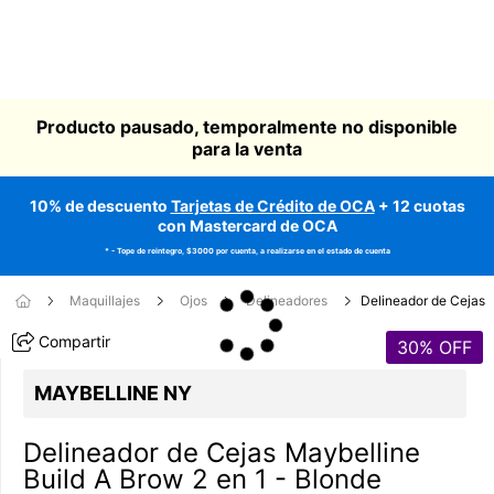
Producto pausado, temporalmente no disponible
para la venta
10% de descuento
Tarjetas de Crédito de OCA
+ 12 cuotas
con Mastercard de OCA
* - Tope de reintegro, $3000 por cuenta, a realizarse en el estado de cuenta
Maquillajes
Ojos
Delineadores
Delineador de Cejas
Compartir
30
% OFF
MAYBELLINE NY
Delineador de Cejas Maybelline
Build A Brow 2 en 1 - Blonde