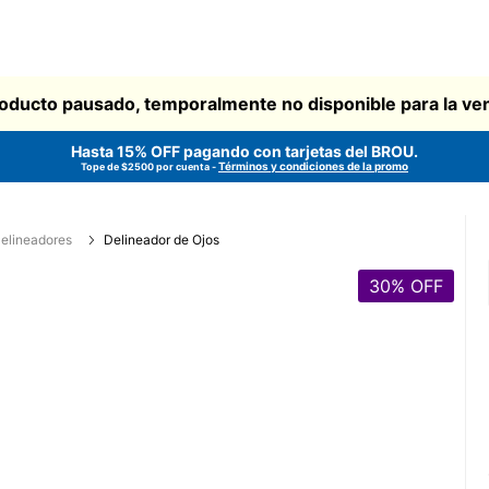
oducto pausado, temporalmente no disponible para la ve
Hasta 15% OFF pagando con tarjetas del
BROU
.
Términos y condiciones de la promo
Tope de $2500 por cuenta -
elineadores
Delineador de Ojos
30
% OFF