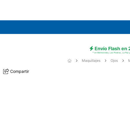
Envío Flash en
* en Montevideo, Las Piedras, La Paz y
Maquillajes
Ojos
Compartir