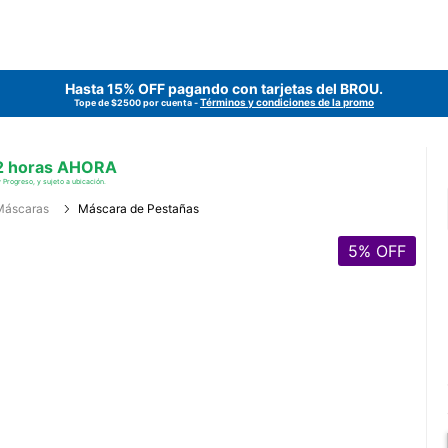
Hasta 15% OFF pagando con tarjetas del
BROU
.
Términos y condiciones de la promo
Tope de $2500 por cuenta -
 2 horas AHORA
 Progreso, y sujeto a ubicación.
Máscaras
Máscara de Pestañas
5
% OFF