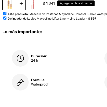
$
1.641
Agregar ambos al carrito
Este producto:
Máscara de Pestañas Maybelline Colossal Bubble Waterpr
Delineador de Labios Maybelline Lifter Liner - Line Leader -
$ 597
Lo más importante:
Duración:
24 h
Fórmula:
Waterproof