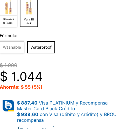
Brownis
Very Bl
h Black
ack
Fórmula:
Washable
Waterproof
$ 1.099
$
1.044
Ahorrás: $ 55 (5%)
$ 887,40
Visa PLATINIUM y Recompensa
Master Card Black Crédito
$ 939,60
con Visa (débito y crédito) y BROU
recompensa