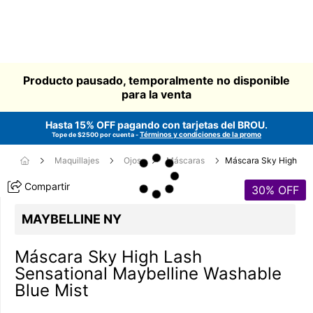
Producto pausado, temporalmente no disponible
para la venta
Hasta 15% OFF pagando con tarjetas del
BROU
.
Términos y condiciones de la promo
Tope de $2500 por cuenta -
Maquillajes
Ojos
Máscaras
Máscara Sky High
Compartir
30
% OFF
MAYBELLINE NY
Máscara Sky High Lash
Sensational Maybelline Washable
Blue Mist