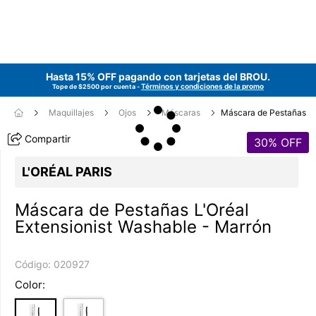
Hasta 15% OFF pagando con tarjetas del
BROU
.
Términos y condiciones de la promo
Tope de $2500 por cuenta -
Maquillajes
Ojos
Máscaras
Máscara de Pestañas
Compartir
30
% OFF
L'ORÉAL PARIS
Máscara de Pestañas L'Oréal
Extensionist Washable - Marrón
Código:
020927
Color: