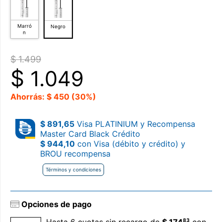
Marró
Negro
n
$ 1.499
$
1.049
Ahorrás: $ 450 (30%)
$ 891,65
Visa PLATINIUM y Recompensa
Master Card Black Crédito
$ 944,10
con Visa (débito y crédito) y
BROU recompensa
Términos y condiciones
Opciones de pago
83