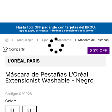
Hasta 15% OFF pagando con tarjetas del
BROU
.
Términos y condiciones de la promo
Tope de $2500 por cuenta -
Maquillajes
Ojos
Máscaras
Máscara de Pestañas
Compartir
30
% OFF
L'ORÉAL PARIS
Máscara de Pestañas L'Oréal
Extensionist Washable - Negro
Código:
020928
Color: